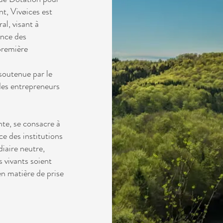
t, Vivøices est
al, visant à
ance des
 première
 soutenue par le
es entrepreneurs
nte, se consacre à
ce des institutions
iaire neutre,
s vivants soient
en matière de prise