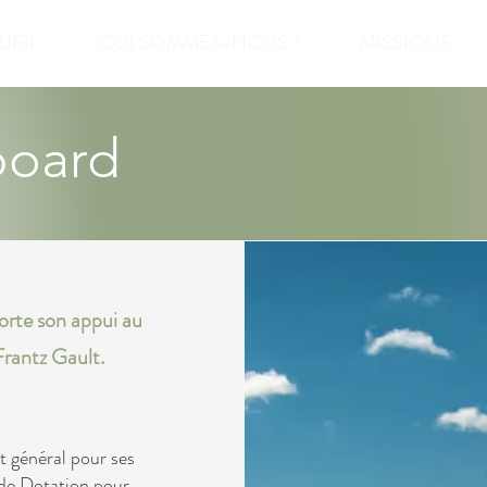
UEIL
QUI SOMMES-NOUS ?
MISSIONS
board
orte son appui au
Frantz Gault.
t général pour ses
 de Dotation pour