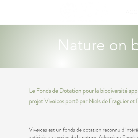
ACC
Nature on 
Le Fonds de Dotation pour la biodiversité app
projet Vivøices porté par Niels de Fraguier et 
Vivøices est un fonds de dotation reconnu d’intérê
activités au service de la nature. Adossé au Fonds